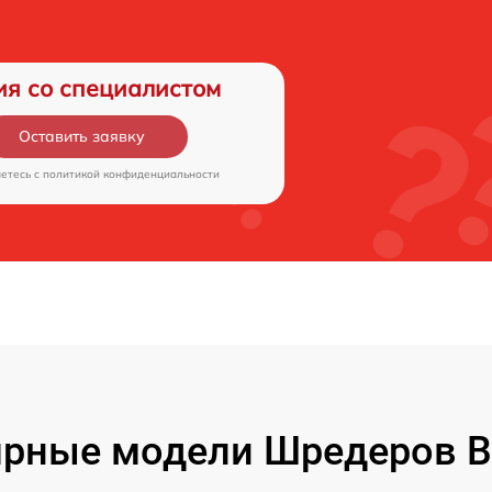
ия со специалистом
Оставить заявку
аетесь c
политикой конфиденциальности
рные модели Шредеров B