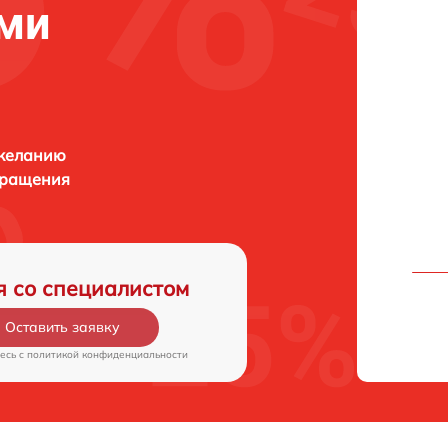
рми
 желанию
бращения
я со специалистом
Оставить заявку
есь c
политикой конфиденциальности